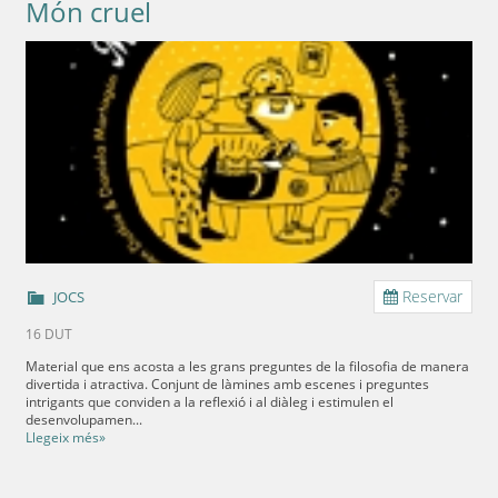
Món cruel
Reservar
JOCS
16 DUT
Material que ens acosta a les grans preguntes de la filosofia de manera
divertida i atractiva. Conjunt de làmines amb escenes i preguntes
intrigants que conviden a la reflexió i al diàleg i estimulen el
desenvolupamen...
Llegeix més»