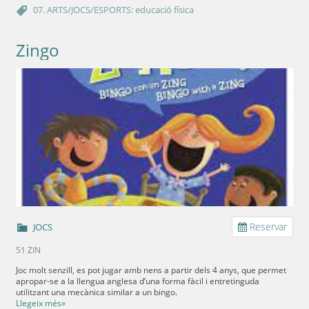
07. ARTS/JOCS/ESPORTS: educació física
Zingo
Reservar
JOCS
51 ZIN
Joc molt senzill, es pot jugar amb nens a partir dels 4 anys, que permet
apropar-se a la llengua anglesa d’una forma fàcil i entretinguda
utilitzant una mecànica similar a un bingo.
Llegeix més»