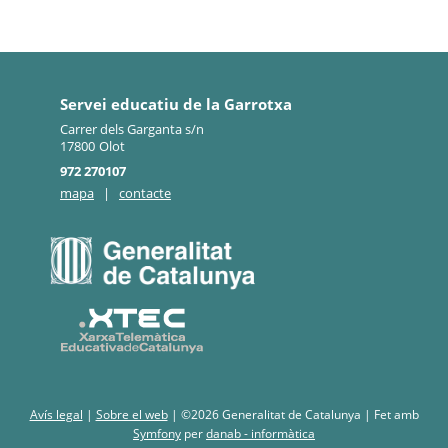
Servei educatiu de la Garrotxa
Carrer dels Garganta s/n
17800
Olot
972 270107
mapa
|
contacte
Avís legal
|
Sobre el web
|
©2026 Generalitat de Catalunya |
Fet amb
Symfony
per
danab - informàtica