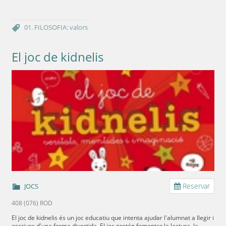
01. FILOSOFIA: valors
El joc de kidnelis
Reservar
JOCS
408 (076) ROD
El joc de kidnelis és un joc educatiu que intenta ajudar l'alumnat a llegir i
escriure d'una forma divertida. El joc pretén fomentar la lectura, la