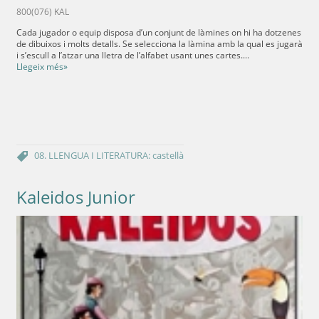
800(076) KAL
Cada jugador o equip disposa d’un conjunt de làmines on hi ha dotzenes
de dibuixos i molts detalls. Se selecciona la làmina amb la qual es jugarà
i s’escull a l’atzar una lletra de l’alfabet usant unes cartes....
Llegeix més»
08. LLENGUA I LITERATURA: castellà
Kaleidos Junior