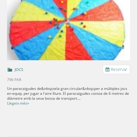
Reservar
JOCS
796 PAR
Un paracaigudes de&nbsp;tela gran circular&nbsp;per a múltiples jocs
en equip, per jugar a l'aire lliure. El paracaigudes consta de 6 metres de
diàmetre amb la seva bossa de transport....
Llegeix més»