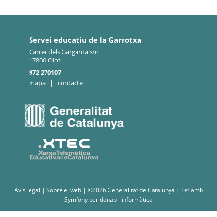
Servei educatiu de la Garrotxa
Carrer dels Garganta s/n
17800
Olot
972 270107
mapa
|
contacte
Avís legal
|
Sobre el web
|
©2026 Generalitat de Catalunya |
Fet amb
Symfony
per
danab - informàtica