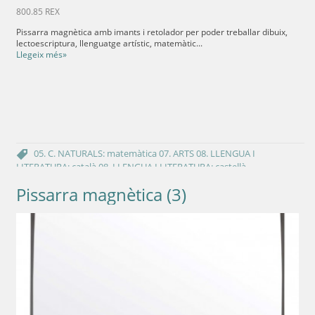
800.85 REX
Pissarra magnètica amb imants i retolador per poder treballar dibuix,
lectoescriptura, llenguatge artístic, matemàtic...
Llegeix més»
05. C. NATURALS: matemàtica
07. ARTS
08. LLENGUA I
LITERATURA: català
08. LLENGUA I LITERATURA: castellà
Pissarra magnètica (3)