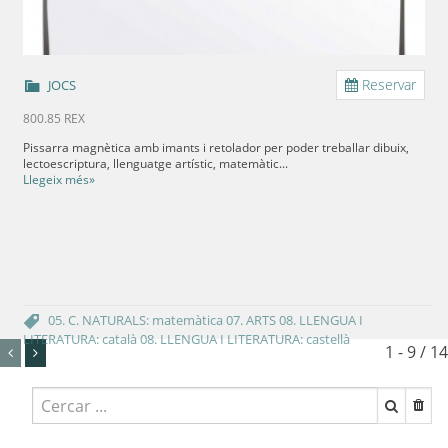
Reservar
JOCS
800.85 REX
Pissarra magnètica amb imants i retolador per poder treballar dibuix,
lectoescriptura, llenguatge artístic, matemàtic...
Llegeix més»
05. C. NATURALS: matemàtica
07. ARTS
08. LLENGUA I
LITERATURA: català
08. LLENGUA I LITERATURA: castellà
1 - 9 / 14