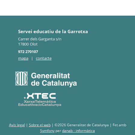
Servei educatiu de la Garrotxa
Carrer dels Garganta s/n
17800
Olot
972 270107
mapa
|
contacte
Avís legal
|
Sobre el web
|
©2026 Generalitat de Catalunya |
Fet amb
Symfony
per
danab - informàtica