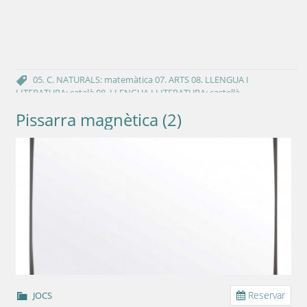
05. C. NATURALS: matemàtica
07. ARTS
08. LLENGUA I
LITERATURA: català
08. LLENGUA I LITERATURA: castellà
Pissarra magnètica (2)
Reservar
JOCS