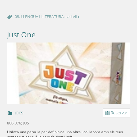
08. LLENGUA I LITERATURA: castellà
Just One
Reservar
JOCS
800(076) JUS
Utilitza una paraula per definir-ne una altra i col·labora amb els teus
companys perquè la partida tingui èxit.